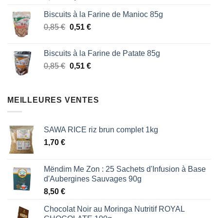
prix
prix
Biscuits à la Farine de Manioc 85g
initial
actuel
Le
Le
0,85
€
était :
0,51
€
est :
prix
prix
1,87 €.
1,53 €.
initial
actuel
Biscuits à la Farine de Patate 85g
était :
est :
Le
Le
0,85
€
0,51
€
0,85 €.
0,51 €.
prix
prix
initial
actuel
était :
est :
MEILLEURES VENTES
0,85 €.
0,51 €.
SAWA RICE riz brun complet 1kg
1,70
€
Mëndim Me Zon : 25 Sachets d'Infusion à Base
d'Aubergines Sauvages 90g
8,50
€
Chocolat Noir au Moringa Nutritif ROYAL