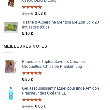
CHOCOLATE 100g
Note
5.00
Le
Le
1,87
€
1,53
€
sur 5
prix
prix
Tisane d'Aubergine Mendim Me Zon 3g x 20
initial
actuel
Infusettes (60g)
était :
est :
5,10
€
1,87 €.
1,53 €.
MEILLEURES NOTES
Friandises Triples Saveurs Caramel,
Croquettes, Chips de Plantain 35g
Note
5.00
0,85
€
sur 5
Gel assouplissant naturel pour linge Amidon
Fraicheur des Océans 1L
Note
5.00
Le
Le
1,70
€
0,85
€
sur 5