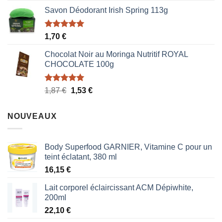
prix
prix
Savon Déodorant Irish Spring 113g
initial
actuel
était :
est :
1,70 €.
0,85 €.
Note
5.00
1,70
€
sur 5
Chocolat Noir au Moringa Nutritif ROYAL
CHOCOLATE 100g
Note
5.00
Le
Le
1,87
€
1,53
€
sur 5
prix
prix
initial
actuel
NOUVEAUX
était :
est :
1,87 €.
1,53 €.
Body Superfood GARNIER, Vitamine C pour un
teint éclatant, 380 ml
16,15
€
Lait corporel éclaircissant ACM Dépiwhite,
200ml
22,10
€