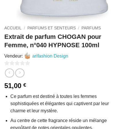
ACCUEIL
/
PARFUMS ET SENTEURS
/
PARFUMS
Extrait de parfum CHOGAN pour
Femme, n°040 HYPNOSE 100ml
Vendeur:
arifashion Design
0
sur
51,00
€
5
Ce parfum est destiné à toutes les femmes
sophistiquées et élégantes qui captivent par leur
charme et leur mystère.
Au centre de cette fragrance réside un mélange
envoûtant de notes orientales opulentes.