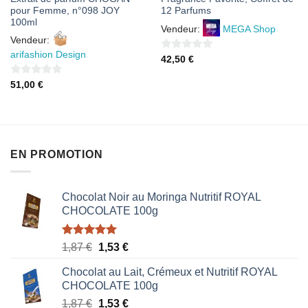
pour Femme, n°098 JOY
12 Parfums
100ml
Vendeur:
MEGA Shop
Vendeur:
arifashion Design
0
42,50
€
sur
0
51,00
€
5
sur
5
EN PROMOTION
Chocolat Noir au Moringa Nutritif ROYAL
CHOCOLATE 100g
Note
5.00
Le
Le
1,87
€
1,53
€
sur 5
prix
prix
Chocolat au Lait, Crémeux et Nutritif ROYAL
initial
actuel
CHOCOLATE 100g
était :
est :
Le
Le
1,87
€
1,53
€
1,87 €.
1,53 €.