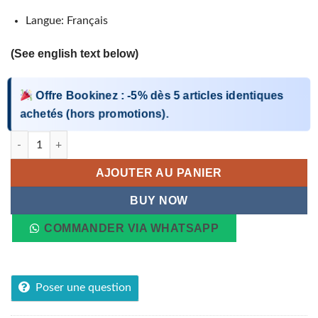
Langue: Français
(See english text below)
Offre Bookinez
:
-5%
dès
5 articles identiques
achetés (hors promotions).
quantité de Entre l'aubre et le crépuscule
AJOUTER AU PANIER
BUY NOW
COMMANDER VIA WHATSAPP
Poser une question