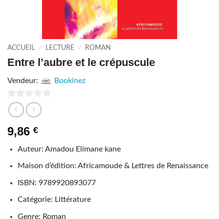
ACCUEIL
/
LECTURE
/
ROMAN
Entre l’aubre et le crépuscule
Vendeur:
Bookinez
0
sur
9,86
€
5
Auteur: Amadou Elimane kane
Maison d’édition: Africamoude & Lettres de Renaissance
ISBN: 9789920893077
Catégorie: Littérature
Genre: Roman