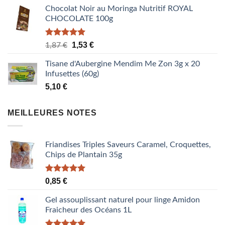
Chocolat Noir au Moringa Nutritif ROYAL
CHOCOLATE 100g
Note
5.00
Le
Le
1,53
€
1,87
€
sur 5
prix
prix
Tisane d'Aubergine Mendim Me Zon 3g x 20
initial
actuel
Infusettes (60g)
était :
est :
5,10
€
1,87 €.
1,53 €.
MEILLEURES NOTES
Friandises Triples Saveurs Caramel, Croquettes,
Chips de Plantain 35g
Note
5.00
0,85
€
sur 5
Gel assouplissant naturel pour linge Amidon
Fraicheur des Océans 1L