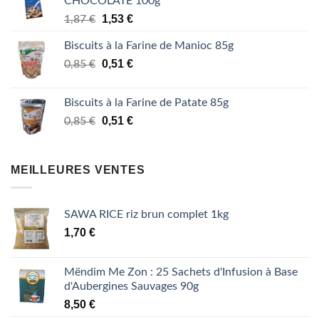
CHOCOLATE 100g
était :
est :
Le
Le
1,87 €.
1,53
€
1,53 €.
1,87
€
prix
prix
Biscuits à la Farine de Manioc 85g
initial
actuel
était :
Le
est :
Le
0,51
€
0,85
€
1,87 €.
prix
1,53 €.
prix
initial
actuel
Biscuits à la Farine de Patate 85g
était :
est :
Le
Le
0,51
€
0,85
€
0,85 €.
0,51 €.
prix
prix
initial
actuel
était :
est :
MEILLEURES VENTES
0,85 €.
0,51 €.
SAWA RICE riz brun complet 1kg
1,70
€
Mëndim Me Zon : 25 Sachets d'Infusion à Base
d'Aubergines Sauvages 90g
8,50
€