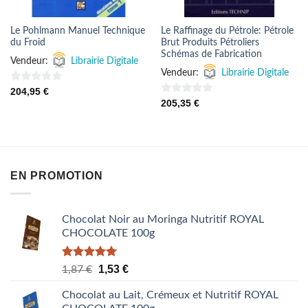
Le Pohlmann Manuel Technique
Le Raffinage du Pétrole: Pétrole
du Froid
Brut Produits Pétroliers
Schémas de Fabrication
Vendeur:
Librairie Digitale
Vendeur:
Librairie Digitale
0
204,95
€
0
205,35
€
sur
sur
5
5
EN PROMOTION
Chocolat Noir au Moringa Nutritif ROYAL
CHOCOLATE 100g
Note
5.00
Le
Le
1,53
€
1,87
€
sur 5
prix
prix
Chocolat au Lait, Crémeux et Nutritif ROYAL
initial
actuel