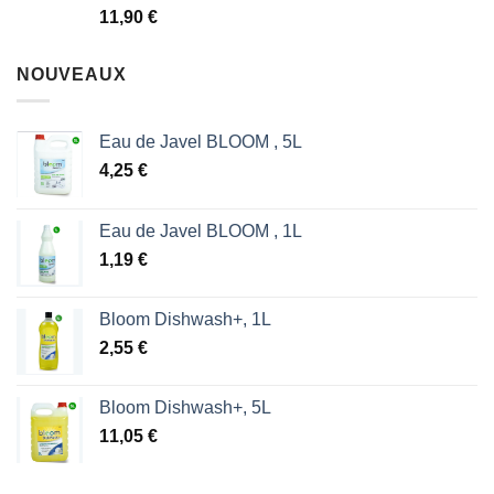
Note
5.00
11,90
€
sur 5
NOUVEAUX
Eau de Javel BLOOM , 5L
4,25
€
Eau de Javel BLOOM , 1L
1,19
€
Bloom Dishwash+, 1L
2,55
€
Bloom Dishwash+, 5L
11,05
€