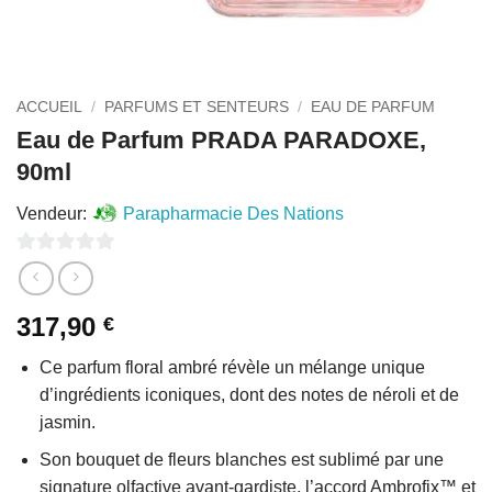
ACCUEIL
/
PARFUMS ET SENTEURS
/
EAU DE PARFUM
Eau de Parfum PRADA PARADOXE,
90ml
Vendeur:
Parapharmacie Des Nations
0
sur
317,90
€
5
Ce parfum floral ambré révèle un mélange unique
d’ingrédients iconiques, dont des notes de néroli et de
jasmin.
Son bouquet de fleurs blanches est sublimé par une
signature olfactive avant-gardiste, l’accord Ambrofix™ et