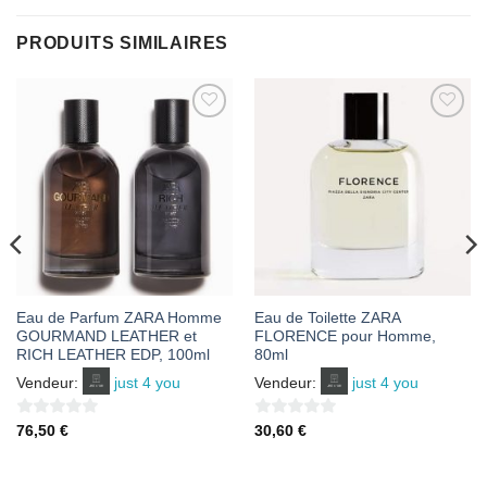
PRODUITS SIMILAIRES
AJOUTER
AJOUTER
À MES
À MES
FAVORIS
FAVORIS
Eau de Parfum ZARA Homme
Eau de Toilette ZARA
GOURMAND LEATHER et
FLORENCE pour Homme,
RICH LEATHER EDP, 100ml
80ml
Vendeur:
just 4 you
Vendeur:
just 4 you
0
0
76,50
€
30,60
€
sur
sur
5
5