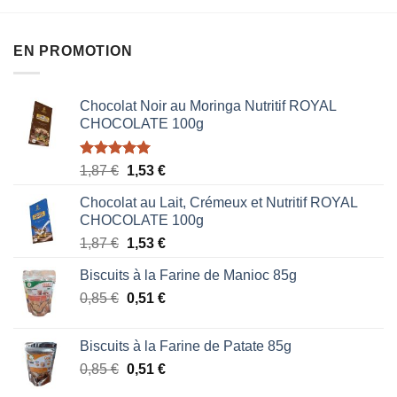
EN PROMOTION
Chocolat Noir au Moringa Nutritif ROYAL
CHOCOLATE 100g
Note
5.00
Le
Le
1,87
€
1,53
€
sur 5
prix
prix
Chocolat au Lait, Crémeux et Nutritif ROYAL
initial
actuel
CHOCOLATE 100g
était :
est :
Le
Le
1,87
€
1,53
€
1,87 €.
1,53 €.
prix
prix
Biscuits à la Farine de Manioc 85g
initial
actuel
Le
Le
0,85
€
était :
0,51
€
est :
prix
prix
1,87 €.
1,53 €.
initial
actuel
Biscuits à la Farine de Patate 85g
était :
est :
Le
Le
0,85
€
0,51
€
0,85 €.
0,51 €.
prix
prix