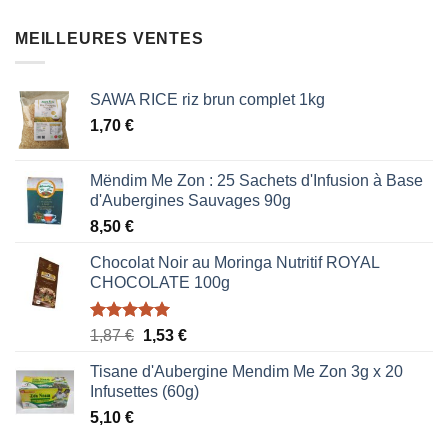
initial
actuel
était :
est :
MEILLEURES VENTES
0,85 €.
0,51 €.
SAWA RICE riz brun complet 1kg
1,70
€
Mëndim Me Zon : 25 Sachets d'Infusion à Base
d'Aubergines Sauvages 90g
8,50
€
Chocolat Noir au Moringa Nutritif ROYAL
CHOCOLATE 100g
Note
5.00
Le
Le
1,87
€
1,53
€
sur 5
prix
prix
Tisane d'Aubergine Mendim Me Zon 3g x 20
initial
actuel
Infusettes (60g)
était :
est :
5,10
€
1,87 €.
1,53 €.