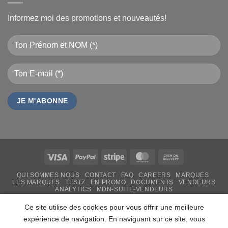
Informez moi des promotions et nouveautés!
Visa
PayPal
Stripe
MasterCard
Cash
On
QUI SOMMES NOUS
CONTACT
FAQ
CAREERS
MARQUES
Delivery
LES MARQUES
TESTZ
EN PROMO
DOCUMENTS
VENDEURS
ANALYTICS
MDN-SUITE-VENDEURS
IMPRESSION PERSONNALISÉE
MON-TSHIRT
FÊTE DES MÈRES 31 MAI 2026 CAMEROUN
Ce site utilise des cookies pour vous offrir une meilleure
PASS LIVRAISON & SERVICE
expérience de navigation. En naviguant sur ce site, vous
Copyright 2026 ©
MADON DEV