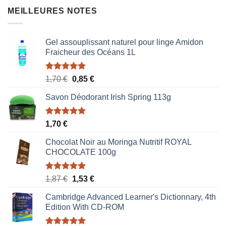
MEILLEURES NOTES
Gel assouplissant naturel pour linge Amidon
Fraicheur des Océans 1L
Note
5.00
Le
Le
1,70
€
0,85
€
sur 5
prix
prix
Savon Déodorant Irish Spring 113g
initial
actuel
était :
est :
1,70 €.
0,85 €.
Note
5.00
1,70
€
sur 5
Chocolat Noir au Moringa Nutritif ROYAL
CHOCOLATE 100g
Note
5.00
Le
Le
1,87
€
1,53
€
sur 5
prix
prix
Cambridge Advanced Learner's Dictionnary, 4th
initial
actuel
Edition With CD-ROM
était :
est :
1,87 €.
1,53 €.