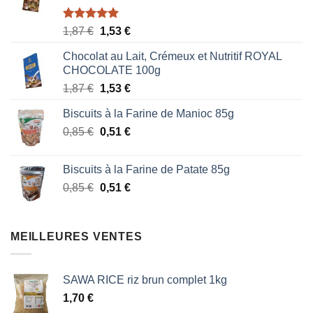
Note
5.00
Le
Le
1,87
€
1,53
€
sur 5
prix
prix
Chocolat au Lait, Crémeux et Nutritif ROYAL
initial
actuel
CHOCOLATE 100g
était :
est :
Le
Le
1,87
€
1,53
€
1,87 €.
1,53 €.
prix
prix
Biscuits à la Farine de Manioc 85g
initial
actuel
Le
Le
0,85
€
était :
0,51
€
est :
prix
prix
1,87 €.
1,53 €.
initial
actuel
Biscuits à la Farine de Patate 85g
était :
est :
Le
Le
0,85
€
0,51
€
0,85 €.
0,51 €.
prix
prix
initial
actuel
était :
est :
MEILLEURES VENTES
0,85 €.
0,51 €.
SAWA RICE riz brun complet 1kg
1,70
€