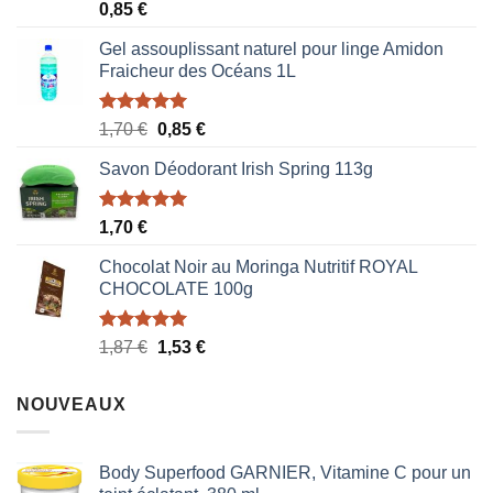
Note
5.00
0,85
€
sur 5
Gel assouplissant naturel pour linge Amidon
Fraicheur des Océans 1L
Note
5.00
Le
Le
1,70
€
0,85
€
sur 5
prix
prix
Savon Déodorant Irish Spring 113g
initial
actuel
était :
est :
1,70 €.
0,85 €.
Note
5.00
1,70
€
sur 5
Chocolat Noir au Moringa Nutritif ROYAL
CHOCOLATE 100g
Note
5.00
Le
Le
1,87
€
1,53
€
sur 5
prix
prix
initial
actuel
NOUVEAUX
était :
est :
1,87 €.
1,53 €.
Body Superfood GARNIER, Vitamine C pour un