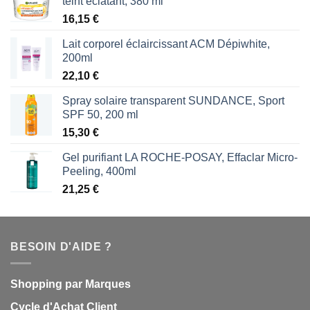
teint éclatant, 380 ml
16,15
€
Lait corporel éclaircissant ACM Dépiwhite,
200ml
22,10
€
Spray solaire transparent SUNDANCE, Sport
SPF 50, 200 ml
15,30
€
Gel purifiant LA ROCHE-POSAY, Effaclar Micro-
Peeling, 400ml
21,25
€
BESOIN D'AIDE ?
Shopping par Marques
Cycle d'Achat Client