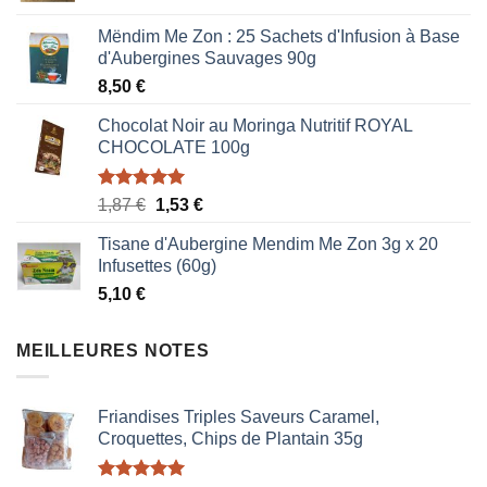
Mëndim Me Zon : 25 Sachets d'Infusion à Base
d'Aubergines Sauvages 90g
8,50
€
Chocolat Noir au Moringa Nutritif ROYAL
CHOCOLATE 100g
Note
5.00
Le
Le
1,87
€
1,53
€
sur 5
prix
prix
Tisane d'Aubergine Mendim Me Zon 3g x 20
initial
actuel
Infusettes (60g)
était :
est :
5,10
€
1,87 €.
1,53 €.
MEILLEURES NOTES
Friandises Triples Saveurs Caramel,
Croquettes, Chips de Plantain 35g