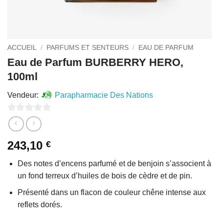
ACCUEIL
/
PARFUMS ET SENTEURS
/
EAU DE PARFUM
Eau de Parfum BURBERRY HERO,
100ml
Vendeur:
Parapharmacie Des Nations
0
sur
243,10
€
5
Des notes d’encens parfumé et de benjoin s’associent à
un fond terreux d’huiles de bois de cèdre et de pin.
Présenté dans un flacon de couleur chêne intense aux
reflets dorés.