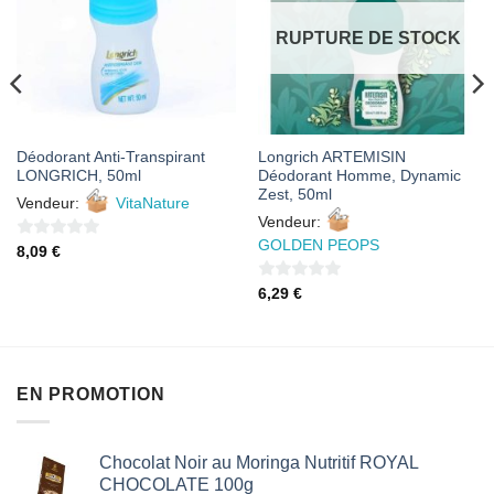
FAVORIS
FAVORIS
RUPTURE DE STOCK
Déodorant Anti-Transpirant
Longrich ARTEMISIN
LONGRICH, 50ml
Déodorant Homme, Dynamic
Zest, 50ml
Vendeur:
VitaNature
Vendeur:
GOLDEN PEOPS
0
8,09
€
sur
0
6,29
€
5
sur
5
EN PROMOTION
Chocolat Noir au Moringa Nutritif ROYAL
CHOCOLATE 100g