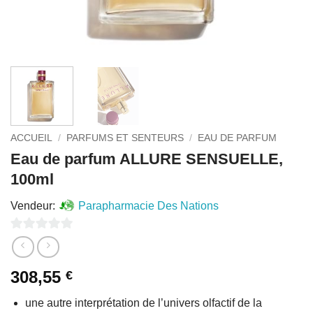
ACCUEIL
/
PARFUMS ET SENTEURS
/
EAU DE PARFUM
Eau de parfum ALLURE SENSUELLE,
100ml
Vendeur:
Parapharmacie Des Nations
0
sur
308,55
€
5
une autre interprétation de l’univers olfactif de la