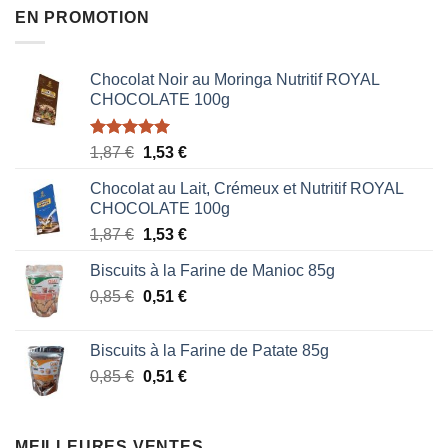
EN PROMOTION
Chocolat Noir au Moringa Nutritif ROYAL
CHOCOLATE 100g
Note
5.00
Le
Le
1,87
€
1,53
€
sur 5
prix
prix
Chocolat au Lait, Crémeux et Nutritif ROYAL
initial
actuel
CHOCOLATE 100g
était :
est :
Le
Le
1,87
€
1,53
€
1,87 €.
1,53 €.
prix
prix
Biscuits à la Farine de Manioc 85g
initial
actuel
Le
Le
0,85
€
était :
0,51
€
est :
prix
prix
1,87 €.
1,53 €.
initial
actuel
Biscuits à la Farine de Patate 85g
était :
est :
Le
Le
0,85
€
0,51
€
0,85 €.
0,51 €.
prix
prix
initial
actuel
était :
est :
MEILLEURES VENTES