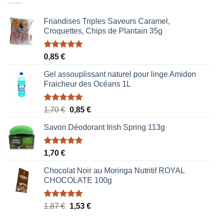
Friandises Triples Saveurs Caramel,
Croquettes, Chips de Plantain 35g
Note
5.00
0,85
€
sur 5
Gel assouplissant naturel pour linge Amidon
Fraicheur des Océans 1L
Note
5.00
Le
Le
1,70
€
0,85
€
sur 5
prix
prix
Savon Déodorant Irish Spring 113g
initial
actuel
était :
est :
1,70 €.
0,85 €.
Note
5.00
1,70
€
sur 5
Chocolat Noir au Moringa Nutritif ROYAL
CHOCOLATE 100g
Note
5.00
Le
Le
1,87
€
1,53
€
sur 5
prix
prix