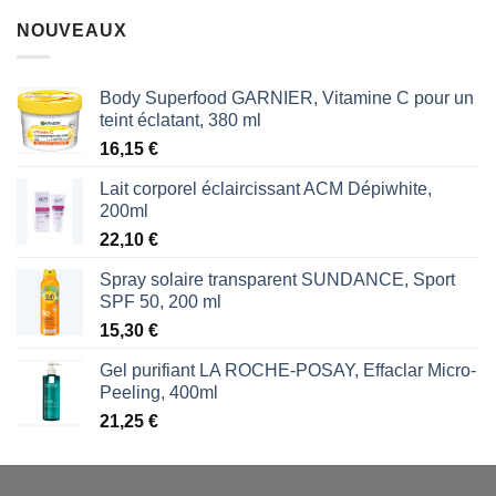
initial
actuel
NOUVEAUX
était :
est :
1,87 €.
1,53 €.
Body Superfood GARNIER, Vitamine C pour un
teint éclatant, 380 ml
16,15
€
Lait corporel éclaircissant ACM Dépiwhite,
200ml
22,10
€
Spray solaire transparent SUNDANCE, Sport
SPF 50, 200 ml
15,30
€
Gel purifiant LA ROCHE-POSAY, Effaclar Micro-
Peeling, 400ml
21,25
€