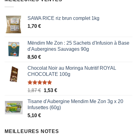
0,85 €.
0,51 €.
SAWA RICE riz brun complet 1kg
1,70
€
Mëndim Me Zon : 25 Sachets d'Infusion à Base
d'Aubergines Sauvages 90g
8,50
€
Chocolat Noir au Moringa Nutritif ROYAL
CHOCOLATE 100g
Note
5.00
Le
Le
1,87
€
1,53
€
sur 5
prix
prix
Tisane d'Aubergine Mendim Me Zon 3g x 20
initial
actuel
Infusettes (60g)
était :
est :
5,10
€
1,87 €.
1,53 €.
MEILLEURES NOTES