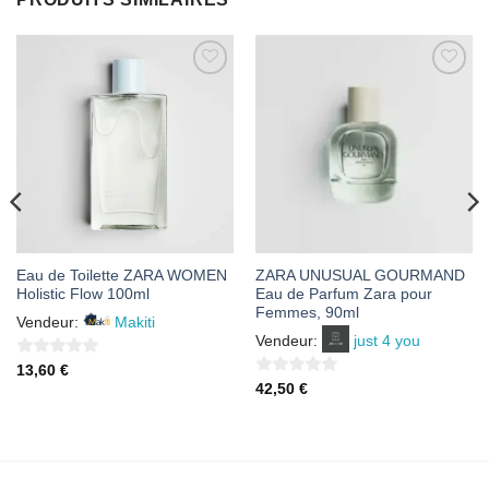
AJOUTER
AJOUTER
À MES
À MES
FAVORIS
FAVORIS
Eau de Toilette ZARA WOMEN
ZARA UNUSUAL GOURMAND
Holistic Flow 100ml
Eau de Parfum Zara pour
Femmes, 90ml
Vendeur:
Makiti
Vendeur:
just 4 you
0
13,60
€
0
42,50
€
sur
sur
5
5