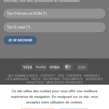
Informez moi des promotions et nouveautés!
Visa
PayPal
Stripe
MasterCard
Cash
On
QUI SOMMES NOUS
CONTACT
FAQ
CAREERS
MARQUES
Delivery
LES MARQUES
TESTZ
EN PROMO
DOCUMENTS
VENDEURS
ANALYTICS
MDN-SUITE-VENDEURS
IMPRESSION PERSONNALISÉE
MON-TSHIRT
FÊTE DES MÈRES 31 MAI 2026 CAMEROUN
Ce site utilise des cookies pour vous offrir une meilleure
PASS LIVRAISON & SERVICE
expérience de navigation. En naviguant sur ce site, vous
Copyright 2026 ©
MADON DEV
acceptez notre utilisation de cookies.