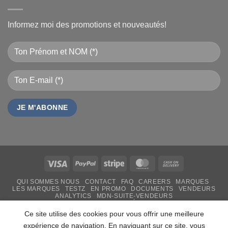
Informez moi des promotions et nouveautés!
Visa
PayPal
Stripe
MasterCard
Cash
On
QUI SOMMES NOUS
CONTACT
FAQ
CAREERS
MARQUES
Delivery
LES MARQUES
TESTZ
EN PROMO
DOCUMENTS
VENDEURS
ANALYTICS
MDN-SUITE-VENDEURS
IMPRESSION PERSONNALISÉE
MON-TSHIRT
FÊTE DES MÈRES 31 MAI 2026 CAMEROUN
Ce site utilise des cookies pour vous offrir une meilleure
PASS LIVRAISON & SERVICE
expérience de navigation. En naviguant sur ce site, vous