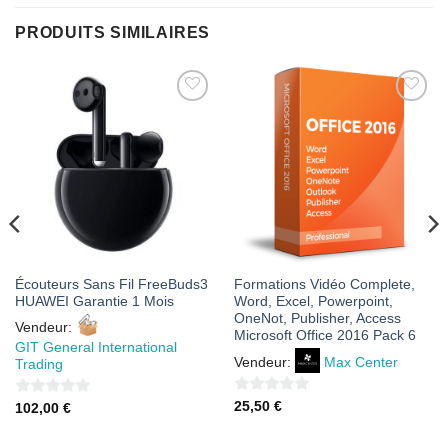
PRODUITS SIMILAIRES
AJOUTER
AJOUTER
À MES
À MES
FAVORIS
FAVORIS
Écouteurs Sans Fil FreeBuds3
Formations Vidéo Complete,
HUAWEI Garantie 1 Mois
Word, Excel, Powerpoint,
OneNot, Publisher, Access
Vendeur:
Microsoft Office 2016 Pack 6
GIT General International
Vendeur:
Max Center
Trading
0
0
25,50
€
102,00
€
sur
sur
5
5