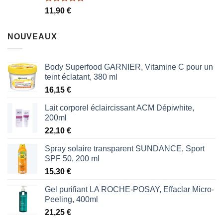
Note
5.00
11,90
€
sur 5
NOUVEAUX
Body Superfood GARNIER, Vitamine C pour un
teint éclatant, 380 ml
16,15
€
Lait corporel éclaircissant ACM Dépiwhite,
200ml
22,10
€
Spray solaire transparent SUNDANCE, Sport
SPF 50, 200 ml
15,30
€
Gel purifiant LA ROCHE-POSAY, Effaclar Micro-
Peeling, 400ml
21,25
€