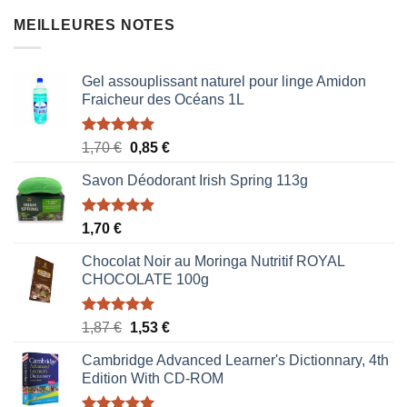
MEILLEURES NOTES
Gel assouplissant naturel pour linge Amidon
Fraicheur des Océans 1L
Note
5.00
Le
Le
1,70
€
0,85
€
sur 5
prix
prix
Savon Déodorant Irish Spring 113g
initial
actuel
était :
est :
1,70 €.
0,85 €.
Note
5.00
1,70
€
sur 5
Chocolat Noir au Moringa Nutritif ROYAL
CHOCOLATE 100g
Note
5.00
Le
Le
1,87
€
1,53
€
sur 5
prix
prix
Cambridge Advanced Learner's Dictionnary, 4th
initial
actuel
Edition With CD-ROM
était :
est :
1,87 €.
1,53 €.