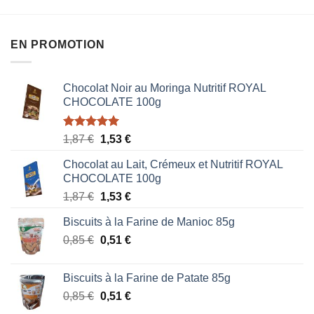
EN PROMOTION
Chocolat Noir au Moringa Nutritif ROYAL
CHOCOLATE 100g
Note
5.00
Le
Le
1,87
€
1,53
€
sur 5
prix
prix
Chocolat au Lait, Crémeux et Nutritif ROYAL
initial
actuel
CHOCOLATE 100g
était :
est :
Le
Le
1,87
€
1,53
€
1,87 €.
1,53 €.
prix
prix
Biscuits à la Farine de Manioc 85g
initial
actuel
Le
Le
0,85
€
était :
0,51
€
est :
prix
prix
1,87 €.
1,53 €.
initial
actuel
Biscuits à la Farine de Patate 85g
était :
est :
Le
Le
0,85
€
0,51
€
0,85 €.
0,51 €.
prix
prix