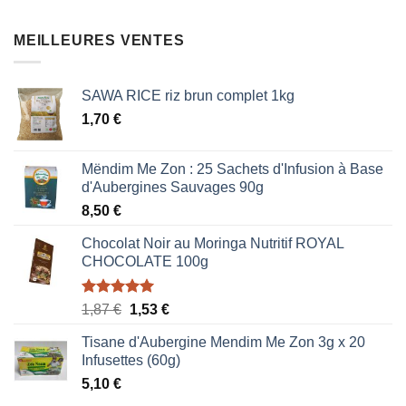
initial
actuel
était :
est :
MEILLEURES VENTES
0,85 €.
0,51 €.
SAWA RICE riz brun complet 1kg
1,70
€
Mëndim Me Zon : 25 Sachets d'Infusion à Base
d'Aubergines Sauvages 90g
8,50
€
Chocolat Noir au Moringa Nutritif ROYAL
CHOCOLATE 100g
Note
5.00
Le
Le
1,87
€
1,53
€
sur 5
prix
prix
Tisane d'Aubergine Mendim Me Zon 3g x 20
initial
actuel
Infusettes (60g)
était :
est :
5,10
€
1,87 €.
1,53 €.