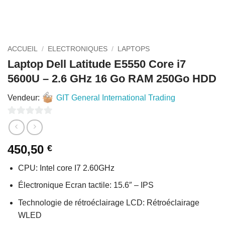
ACCUEIL
/
ELECTRONIQUES
/
LAPTOPS
Laptop Dell Latitude E5550 Core i7
5600U – 2.6 GHz 16 Go RAM 250Go HDD
Vendeur:
GIT General International Trading
0
sur
450,50
€
5
CPU: Intel core I7 2.60GHz
Électronique Ecran tactile: 15.6″ – IPS
Technologie de rétroéclairage LCD: Rétroéclairage
WLED