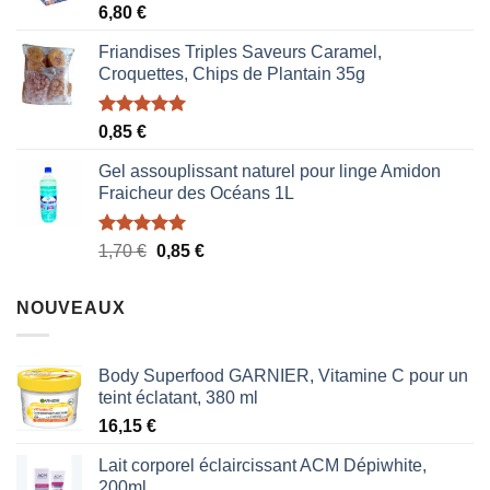
Note
5.00
6,80
€
sur 5
Friandises Triples Saveurs Caramel,
Croquettes, Chips de Plantain 35g
Note
5.00
0,85
€
sur 5
Gel assouplissant naturel pour linge Amidon
Fraicheur des Océans 1L
Note
5.00
Le
Le
1,70
€
0,85
€
sur 5
prix
prix
initial
actuel
NOUVEAUX
était :
est :
1,70 €.
0,85 €.
Body Superfood GARNIER, Vitamine C pour un
teint éclatant, 380 ml
16,15
€
Lait corporel éclaircissant ACM Dépiwhite,
200ml