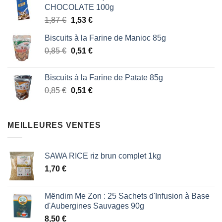
CHOCOLATE 100g
était :
est :
Le
Le
1,87
€
1,53
€
1,87 €.
1,53 €.
prix
prix
Biscuits à la Farine de Manioc 85g
initial
actuel
Le
Le
0,85
€
était :
0,51
€
est :
prix
prix
1,87 €.
1,53 €.
initial
actuel
Biscuits à la Farine de Patate 85g
était :
est :
Le
Le
0,85
€
0,51
€
0,85 €.
0,51 €.
prix
prix
initial
actuel
était :
est :
MEILLEURES VENTES
0,85 €.
0,51 €.
SAWA RICE riz brun complet 1kg
1,70
€
Mëndim Me Zon : 25 Sachets d'Infusion à Base
d'Aubergines Sauvages 90g
8,50
€