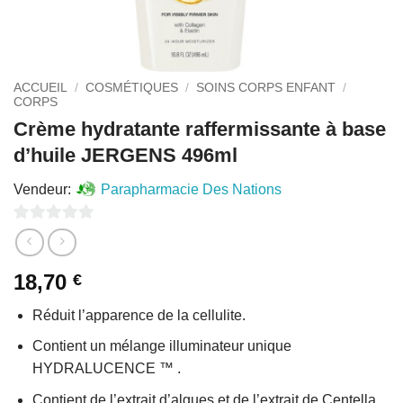
ACCUEIL
/
COSMÉTIQUES
/
SOINS CORPS ENFANT
/
CORPS
Crème hydratante raffermissante à base
d’huile JERGENS 496ml
Vendeur:
Parapharmacie Des Nations
0
sur
18,70
€
5
Réduit l’apparence de la cellulite.
Contient un mélange illuminateur unique
HYDRALUCENCE ™ .
Contient de l’extrait d’algues et de l’extrait de Centella