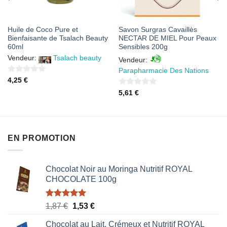
Huile de Coco Pure et
Savon Surgras Cavaillès
Bienfaisante de Tsalach Beauty
NECTAR DE MIEL Pour Peaux
60ml
Sensibles 200g
Vendeur:
Tsalach beauty
Vendeur:
Parapharmacie Des Nations
0
4,25
€
sur
0
5,61
€
5
sur
5
EN PROMOTION
Chocolat Noir au Moringa Nutritif ROYAL
CHOCOLATE 100g
Note
5.00
Le
Le
1,87
€
1,53
€
sur 5
prix
prix
Chocolat au Lait, Crémeux et Nutritif ROYAL
initial
actuel