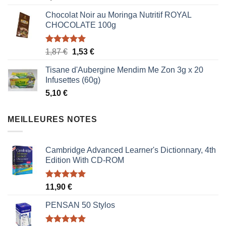
Chocolat Noir au Moringa Nutritif ROYAL
CHOCOLATE 100g
Note
5.00
Le
Le
1,87
€
1,53
€
sur 5
prix
prix
Tisane d'Aubergine Mendim Me Zon 3g x 20
initial
actuel
Infusettes (60g)
était :
est :
5,10
€
1,87 €.
1,53 €.
MEILLEURES NOTES
Cambridge Advanced Learner's Dictionnary, 4th
Edition With CD-ROM
Note
5.00
11,90
€
sur 5
PENSAN 50 Stylos