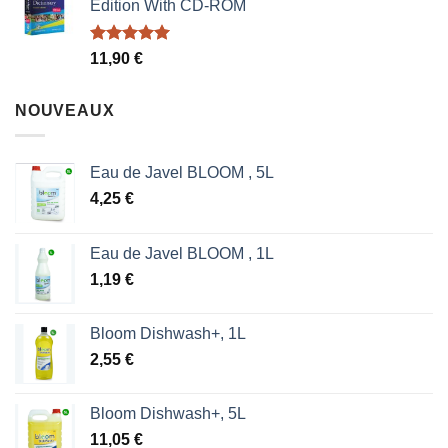
Edition With CD-ROM
était :
est :
1,87 €.
1,53 €.
Note
5.00
11,90
€
sur 5
NOUVEAUX
Eau de Javel BLOOM , 5L
4,25
€
Eau de Javel BLOOM , 1L
1,19
€
Bloom Dishwash+, 1L
2,55
€
Bloom Dishwash+, 5L
11,05
€