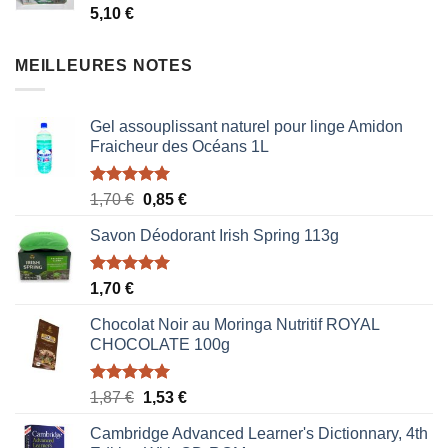
5,10
€
1,87 €.
1,53 €.
MEILLEURES NOTES
Gel assouplissant naturel pour linge Amidon
Fraicheur des Océans 1L
Note
5.00
Le
Le
1,70
€
0,85
€
sur 5
prix
prix
Savon Déodorant Irish Spring 113g
initial
actuel
était :
est :
1,70 €.
0,85 €.
Note
5.00
1,70
€
sur 5
Chocolat Noir au Moringa Nutritif ROYAL
CHOCOLATE 100g
Note
5.00
Le
Le
1,87
€
1,53
€
sur 5
prix
prix
Cambridge Advanced Learner's Dictionnary, 4th
initial
actuel