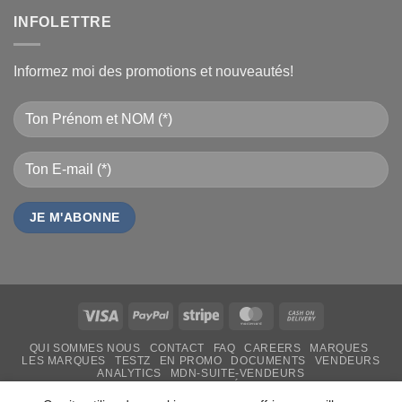
INFOLETTRE
Informez moi des promotions et nouveautés!
Visa
PayPal
Stripe
MasterCard
Cash
On
QUI SOMMES NOUS
CONTACT
FAQ
CAREERS
MARQUES
Delivery
LES MARQUES
TESTZ
EN PROMO
DOCUMENTS
VENDEURS
ANALYTICS
MDN-SUITE-VENDEURS
IMPRESSION PERSONNALISÉE
MON-TSHIRT
FÊTE DES MÈRES 31 MAI 2026 CAMEROUN