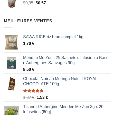
Le
Le
$
0,95
$
0,57
$0,95.
$0,57.
prix
prix
initial
actuel
était :
est :
MEILLEURES VENTES
$0,95.
$0,57.
SAWA RICE riz brun complet 1kg
1,70
€
Mëndim Me Zon : 25 Sachets d'Infusion à Base
d'Aubergines Sauvages 90g
8,50
€
Chocolat Noir au Moringa Nutritif ROYAL
CHOCOLATE 100g
Note
5.00
Le
Le
1,87
€
1,53
€
sur 5
prix
prix
Tisane d'Aubergine Mendim Me Zon 3g x 20
initial
actuel
Infusettes (60g)
était :
est :