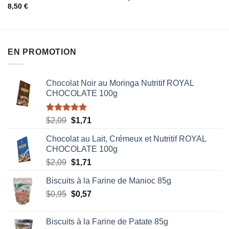
0
8,50
€
sur
sur
5
5
EN PROMOTION
Chocolat Noir au Moringa Nutritif ROYAL
CHOCOLATE 100g
Note
5.00
Le
Le
$
2,09
$
1,71
sur 5
prix
prix
Chocolat au Lait, Crémeux et Nutritif ROYAL
initial
actuel
CHOCOLATE 100g
était :
est :
Le
Le
$
2,09
$
1,71
$2,09.
$1,71.
prix
prix
Biscuits à la Farine de Manioc 85g
initial
actuel
Le
Le
$
0,95
était :
$
0,57
est :
prix
prix
$2,09.
$1,71.
initial
actuel
Biscuits à la Farine de Patate 85g
était :
est :