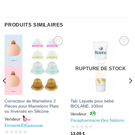
PRODUITS SIMILAIRES
AJOUTER
AJOUTER
À MES
À MES
FAVORIS
FAVORIS
RUPTURE DE STOCK
Correcteur de Mamelons 2
Talc Liquide pour bébé
Pièces pour Mamelons Plats
BIOLANE, 100ml
ou Inversés en Silicone
Vendeur:
Vendeur:
Parapharmacie Des Nations
EnceinteEtEpanouie
0
13,09
€