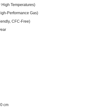
or High Temperatures)
High-Performance Gas)
iendly, CFC-Free)
year
70 cm