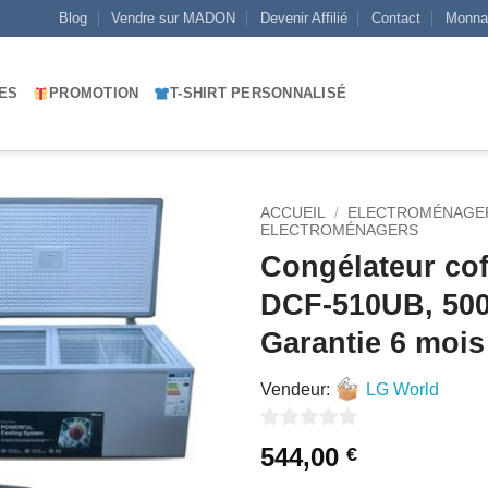
Blog
Vendre sur MADON
Devenir Affilié
Contact
Monna
ES
PROMOTION
T-SHIRT PERSONNALISÉ
ACCUEIL
/
ELECTROMÉNAGE
ELECTROMÉNAGERS
Congélateur cof
AJOUTER
À MES
DCF-510UB, 50
FAVORIS
Garantie 6 mois
Vendeur:
LG World
0
544,00
€
sur