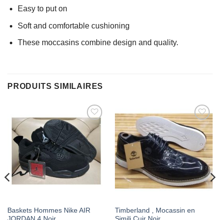
Easy to put on
Soft and comfortable cushioning
These moccasins combine design and quality.
PRODUITS SIMILAIRES
AJOUTER
AJOUTER
À MES
À MES
FAVORIS
FAVORIS
Baskets Hommes Nike AIR
Timberland , Mocassin en
JORDAN 4 Noir
Simili Cuir Noir