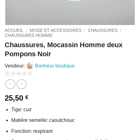
ACCUEIL
/
MODE ET ACCESSOIRES
/
CHAUSSURES
/
CHAUSSURES HOMME
Chaussures, Mocassin Homme deux
Pompons Noir
Vendeur:
Bonheur boutique
0
sur
25,50
€
5
Tige: cuir
Matière semelle: caoutchouc
Fonction: respirant