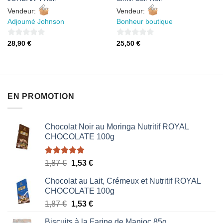
Vendeur:
Vendeur:
Adjoumé Johnson
Bonheur boutique
0
0
28,90
€
25,50
€
sur
sur
5
5
EN PROMOTION
Chocolat Noir au Moringa Nutritif ROYAL
CHOCOLATE 100g
Note
5.00
Le
Le
1,87
€
1,53
€
sur 5
prix
prix
Chocolat au Lait, Crémeux et Nutritif ROYAL
initial
actuel
CHOCOLATE 100g
était :
est :
Le
Le
1,87
€
1,53
€
1,87 €.
1,53 €.
prix
prix
Biscuits à la Farine de Manioc 85g