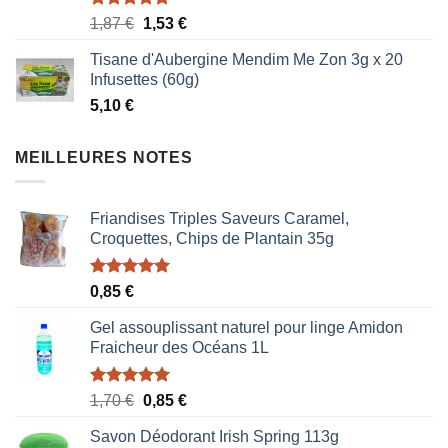
Note
5.00
Le
Le
1,87
€
1,53
€
sur 5
prix
prix
Tisane d'Aubergine Mendim Me Zon 3g x 20
initial
actuel
Infusettes (60g)
était :
est :
5,10
€
1,87 €.
1,53 €.
MEILLEURES NOTES
Friandises Triples Saveurs Caramel,
Croquettes, Chips de Plantain 35g
Note
5.00
0,85
€
sur 5
Gel assouplissant naturel pour linge Amidon
Fraicheur des Océans 1L
Note
5.00
Le
Le
1,70
€
0,85
€
sur 5
prix
prix
Savon Déodorant Irish Spring 113g
initial
actuel