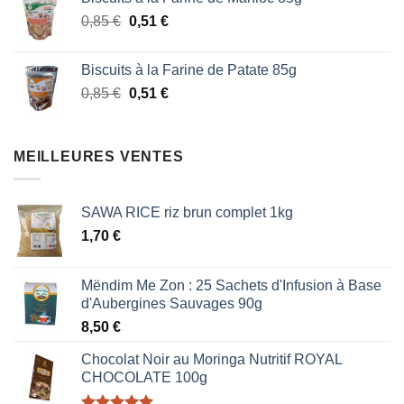
initial
actuel
Le
Le
0,85
€
était :
0,51
€
est :
prix
prix
1,87 €.
1,53 €.
initial
actuel
Biscuits à la Farine de Patate 85g
était :
est :
Le
Le
0,85
€
0,51
€
0,85 €.
0,51 €.
prix
prix
initial
actuel
était :
est :
MEILLEURES VENTES
0,85 €.
0,51 €.
SAWA RICE riz brun complet 1kg
1,70
€
Mëndim Me Zon : 25 Sachets d'Infusion à Base
d'Aubergines Sauvages 90g
8,50
€
Chocolat Noir au Moringa Nutritif ROYAL
CHOCOLATE 100g