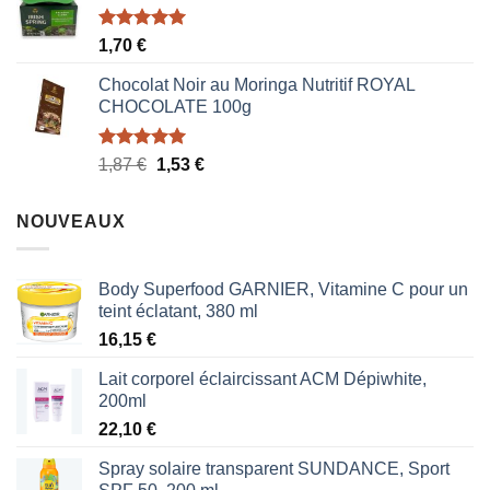
était :
est :
1,70 €.
0,85 €.
Note
5.00
1,70
€
sur 5
Chocolat Noir au Moringa Nutritif ROYAL
CHOCOLATE 100g
Note
5.00
Le
Le
1,87
€
1,53
€
sur 5
prix
prix
initial
actuel
NOUVEAUX
était :
est :
1,87 €.
1,53 €.
Body Superfood GARNIER, Vitamine C pour un
teint éclatant, 380 ml
16,15
€
Lait corporel éclaircissant ACM Dépiwhite,
200ml
22,10
€
Spray solaire transparent SUNDANCE, Sport