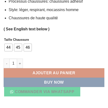
Processus chaussures: chaussures adhésif
Style: léger, respirant, mocassins homme
Chaussures de haute qualité
( See English text below )
Taille Chaussure
44
45
46
quantité de Chaussures, Mocassin Homme deux Pompons Noir
AJOUTER AU PANIER
BUY NOW
COMMANDER VIA WHATSAPP