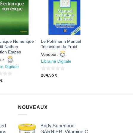
AJOUTER
AJOUTER
À MES
À MES
FAVORIS
FAVORIS
ronique Numerique
Le Pohlmann Manuel
tif Nathan
Technique du Froid
tion Etapes
Vendeur:
ur:
Librairie Digitale
rie Digitale
0
204,95
€
5
€
sur
5
NOUVEAUX
ced
Body Superfood
ry,
GARNIER, Vitamine C