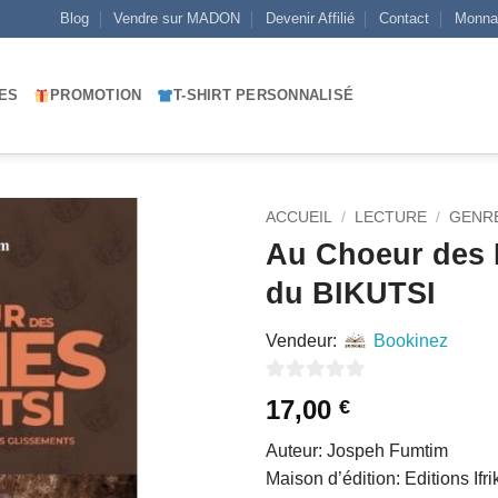
Blog
Vendre sur MADON
Devenir Affilié
Contact
Monna
ES
PROMOTION
T-SHIRT PERSONNALISÉ
ACCUEIL
/
LECTURE
/
GENRE
Au Choeur des 
AJOUTER
du BIKUTSI
À MES
FAVORIS
Vendeur:
Bookinez
0
17,00
€
sur
Auteur: Jospeh Fumtim
5
Maison d’édition: Editions Ifri