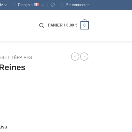
ie
Français
Se connecter
0
PANIER /
0,00
€
S LITTÉRAIRES
Reines
kiya