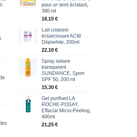
D-
pour un teint éclatant,
380 ml
16,15
€
Lait corporel
éclaircissant ACM
s
Dépiwhite, 200ml
22,10
€
Spray solaire
transparent
SUNDANCE, Sport
 de
SPF 50, 200 ml
15,30
€
Gel purifiant LA
ROCHE-POSAY,
Effaclar Micro-Peeling,
400ml
des
21,25
€