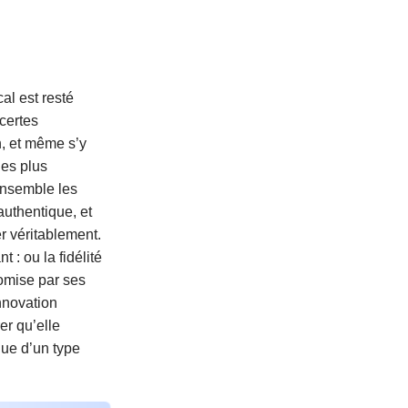
al est resté
 certes
on, et même s’y
les plus
ensemble les
authentique, et
r véritablement.
 : ou la fidélité
omise par ses
innovation
er qu’elle
que d’un type