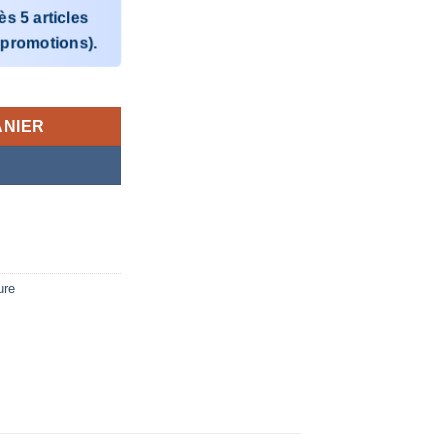
ès
5 articles
 promotions).
ines du BIKUTSI
ANIER
ure