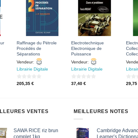
R
AJOUTER
AJOUTER
À MES
À MES
S
FAVORIS
FAVORIS
E
eur
Raffinage du Pétrole
Electrotechnique
Elect
Procédés de
Electronique de
Collec
Séparations
Puissance
Collec
Vendeur:
Vendeur:
Vende
Librairie Digitale
Librairie Digitale
Librai
0
0
0
205,35
€
37,40
€
29,7
sur
sur
sur
5
5
5
ILLEURES VENTES
MEILLEURES NOTES
SAWA RICE riz brun
Cambridge Advan
complet 1kg
Learner's Dictionna