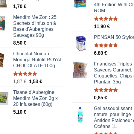
4th Edition With C
1,70
€
ROM
Mëndim Me Zon : 25
Sachets d'Infusion à
Note
5.00
11,90
€
Base d'Aubergines
sur 5
Sauvages 90g
PENSAN 50 Stylo
8,50
€
Note
5.00
6,80
€
Chocolat Noir au
sur 5
Moringa Nutritif ROYAL
Friandises Triples
CHOCOLATE 100g
Saveurs Caramel,
Croquettes, Chips
Note
5.00
Le
Le
1,87
€
1,53
€
Plantain 35g
sur 5
prix
prix
Tisane d'Aubergine
initial
actuel
Note
5.00
0,85
€
Mendim Me Zon 3g x
était :
est :
sur 5
20 Infusettes (60g)
1,87 €.
1,53 €.
Gel assouplissant
5,10
€
naturel pour linge
Amidon Fraicheur 
Océans 1L