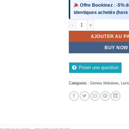
Offre Bookinez
:
-5%
d
identiques
achetés (hors
quantité de Au Choeur des Re
AJOUTER AU P
BUY NOW
Poser une question
Catégories :
Genres littéraires
,
Lect