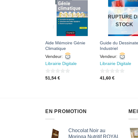
AJOUTER
AJOUTER
AJOUTE
À MES
À MES
À MES
FAVORIS
FAVORIS
FAVORI
RUPTURE D
STOCK
el : Théories et
Aide Mémoire Génie
Guide du Dessinat
iques, Edition 2002
Climatique
Industriel
eur:
Vendeur:
Vendeur:
irie Digitale
Librairie Digitale
Librairie Digitale
0
0
00
€
51,54
€
41,60
€
sur
sur
5
5
EN PROMOTION
ME
Chocolat Noir au
Moringa Nutritif ROYAL