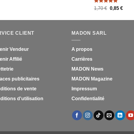
Note
5.00
Le
Le
1,70
€
0,85
€
sur 5
prix
prix
initial
actue
était :
est :
RVICE CLIENT
MADON SARL
1,70 €.
0,85 
enir Vendeur
A propos
nir Affilié
Carrières
ettetrie
MADON News
aces publicitaires
MADON Magazine
ditions de vente
Impressum
itions d'utilisation
Confidentialité