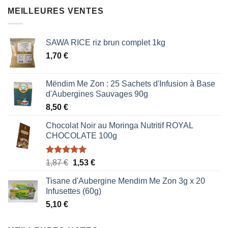
était :
est :
MEILLEURES VENTES
0,85 €.
0,51 €.
SAWA RICE riz brun complet 1kg
1,70
€
Mëndim Me Zon : 25 Sachets d'Infusion à Base
d'Aubergines Sauvages 90g
8,50
€
Chocolat Noir au Moringa Nutritif ROYAL
CHOCOLATE 100g
Note
5.00
Le
Le
1,87
€
1,53
€
sur 5
prix
prix
Tisane d'Aubergine Mendim Me Zon 3g x 20
initial
actuel
Infusettes (60g)
était :
est :
5,10
€
1,87 €.
1,53 €.