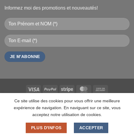
Informez moi des promotions et nouveautés!
Visa
PayPal
Stripe
MasterCard
Cash
On
QUI SOMMES NOUS
CONTACT
FAQ
CAREERS
MARQUES
Ce site utilise des cookies pour vous offrir une meilleure
Delivery
LES MARQUES
TESTZ
EN PROMO
DOCUMENTS
VENDEURS
expérience de navigation. En naviguant sur ce site, vous
ANALYTICS
MDN-SUITE-VENDEURS
IMPRESSION PERSONNALISÉE
MON-TSHIRT
acceptez notre utilisation de cookies.
FÊTE DES MÈRES 31 MAI 2026 CAMEROUN
PASS LIVRAISON & SERVICE
PLUS D'INFOS
ACCEPTER
Copyright 2026 ©
MADON DEV