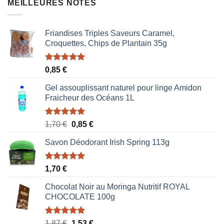
MEILLEURES NOTES
Friandises Triples Saveurs Caramel,
Croquettes, Chips de Plantain 35g
Note
5.00
0,85
€
sur 5
Gel assouplissant naturel pour linge Amidon
Fraicheur des Océans 1L
Note
5.00
Le
Le
1,70
€
0,85
€
sur 5
prix
prix
Savon Déodorant Irish Spring 113g
initial
actuel
était :
est :
1,70 €.
0,85 €.
Note
5.00
1,70
€
sur 5
Chocolat Noir au Moringa Nutritif ROYAL
CHOCOLATE 100g
Note
5.00
Le
Le
1,87
€
1,53
€