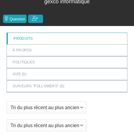
gexco informatique
5
Question
PRODUITS
À PROPOS
POLITIQUES
AVIS (
0
)
SUIVEURS "FOLLOWERS" (
0
)