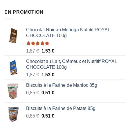
EN PROMOTION
Chocolat Noir au Moringa Nutritif ROYAL
CHOCOLATE 100g
Note
5.00
Le
Le
1,87
€
1,53
€
sur 5
prix
prix
Chocolat au Lait, Crémeux et Nutritif ROYAL
initial
actuel
CHOCOLATE 100g
était :
est :
Le
Le
1,87
€
1,53
€
1,87 €.
1,53 €.
prix
prix
Biscuits à la Farine de Manioc 85g
initial
actuel
Le
Le
0,85
€
était :
0,51
€
est :
prix
prix
1,87 €.
1,53 €.
initial
actuel
Biscuits à la Farine de Patate 85g
était :
est :
Le
Le
0,85
€
0,51
€
0,85 €.
0,51 €.
prix
prix
initial
actuel