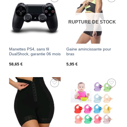
AJOUTER
AJOUTER
À MES
À MES
FAVORIS
FAVORIS
RUPTURE DE STOCK
Manettes PS4, sans fil
Gaine amincissante pour
DualShock, garantie 06 mois
bras
58,65
€
5,95
€
AJOUTER
AJOUTER
À MES
À MES
FAVORIS
FAVORIS