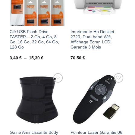
Clé USB Flash Drive
Imprimante Hp Deskjet
FASTER – 2 Go, 4 Go, 8
2720, Dual-band Wifi,
Go, 16 Go, 32 Go, 64 Go,
Affichage Ecran LCD,
128 Go
Garantie 3 Mois
Plage
3,40
€
–
15,30
€
76,50
€
de
prix :
3,40 €
à
15,30 €
AJOUTER
AJOUTER
À MES
À MES
FAVORIS
FAVORIS
Gaine Amincissante Body
Pointeur Laser Garantie 06