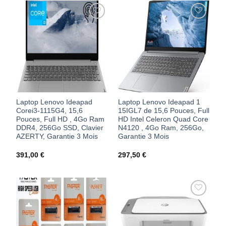
AJOUTER
AJOUTER
À MES
À MES
FAVORIS
FAVORIS
Laptop Lenovo Ideapad
Laptop Lenovo Ideapad 1
Corei3-1115G4, 15,6
15IGL7 de 15,6 Pouces, Full
Pouces, Full HD , 4Go Ram
HD Intel Celeron Quad Core
DDR4, 256Go SSD, Clavier
N4120 , 4Go Ram, 256Go,
AZERTY, Garantie 3 Mois
Garantie 3 Mois
391,00
€
297,50
€
AJOUTER
AJOUTER
À MES
À MES
FAVORIS
FAVORIS