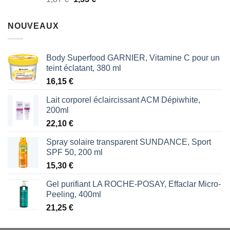
sur 5
prix
prix
initial
actuel
NOUVEAUX
était :
est :
1,87 €.
1,53 €.
Body Superfood GARNIER, Vitamine C pour un
teint éclatant, 380 ml
16,15
€
Lait corporel éclaircissant ACM Dépiwhite,
200ml
22,10
€
Spray solaire transparent SUNDANCE, Sport
SPF 50, 200 ml
15,30
€
Gel purifiant LA ROCHE-POSAY, Effaclar Micro-
Peeling, 400ml
21,25
€