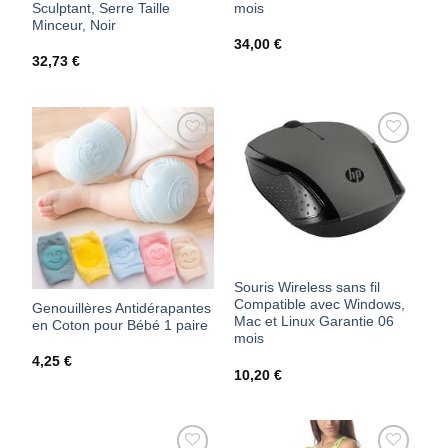
Sculptant, Serre Taille
mois
Minceur, Noir
34,00
€
32,73
€
AJOUTER
AJOUTER
À MES
À MES
FAVORIS
FAVORIS
Souris Wireless sans fil
Compatible avec Windows,
Genouillères Antidérapantes
Mac et Linux Garantie 06
en Coton pour Bébé 1 paire
mois
4,25
€
10,20
€