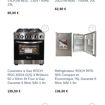
23LP2M-B(S) , 230V / 50Hz,
20L07M-B(B) , 7000W, 20L
23L
62,90
€
85,00
€
AJOUTER
AJOUTER
À MES
À MES
FAVORIS
FAVORIS
Cuisinière à Gaz ROCH
Réfrigérateur ROCH RFR-
RGC-60G4-G(S) 4 Brûleurs
90S Compact et
50 x 50cm Et Four à Gaz
Économique 76L Garantie 6
Garantie 6 Mois SAV 1 An
Mois SAV 1 An
195,50
€
136,00
€