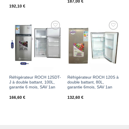
187,00
€
192,10
€
AJOUTER
AJOUTER
À MES
À MES
FAVORIS
FAVORIS
Réfrigérateur ROCH 125DT-
Réfrigérateur ROCH 120S à
J à double battant, 100L,
double battant, 80L,
garantie 6 mois, SAV 1an
garantie 6mois, SAV 1an
166,60
€
132,60
€