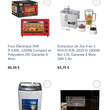
AJOUTER
AJOUTER
À MES
À MES
FAVORIS
FAVORIS
Four Électrique RAF
Extracteur de Jus 4 en 1
R.5306, 1200W Compact et
ROCH RJE-2819-D 1000W
Polyvalent 24L Garantie 6
Bol 1,5L Garantie 6 Mois
Mois
SAV 1 An
60,35
€
63,75
€
AJOUTER
AJOUTER
À MES
À MES
FAVORIS
FAVORIS