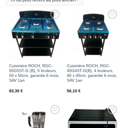
AJOUTER
AJOUTER
À MES
À MES
FAVORIS
FAVORIS
Cuisinière ROCH, RGC-
Cuisinière ROCH, RGC-
50G5ST-G (B), 5 bruleurs,
40G4ST-G(B), 4 bruleurs,
50 x 50cm, garantie 6 mois,
40 x 40cm, garantie 6 mois,
SAV 1an
SAV 1an
83,30
€
56,10
€
AJOUTER
AJOUTER
À MES
À MES