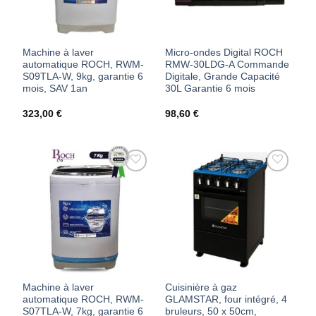
Machine à laver
Micro-ondes Digital ROCH
automatique ROCH, RWM-
RMW-30LDG-A Commande
S09TLA-W, 9kg, garantie 6
Digitale, Grande Capacité
mois, SAV 1an
30L Garantie 6 mois
323,00
€
98,60
€
AJOUTER
AJOUTER
À MES
À MES
FAVORIS
FAVORIS
Machine à laver
Cuisinière à gaz
automatique ROCH, RWM-
GLAMSTAR, four intégré, 4
S07TLA-W, 7kg, garantie 6
bruleurs, 50 x 50cm,