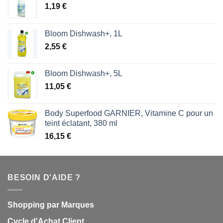
1,19
€
Bloom Dishwash+, 1L
2,55
€
Bloom Dishwash+, 5L
11,05
€
Body Superfood GARNIER, Vitamine C pour un
teint éclatant, 380 ml
16,15
€
BESOIN D'AIDE ?
Shopping par Marques
Cycle d'Achat Client