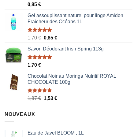
Note
5.00
0,85
€
sur 5
Gel assouplissant naturel pour linge Amidon
Fraicheur des Océans 1L
Note
5.00
Le
Le
1,70
€
0,85
€
sur 5
prix
prix
Savon Déodorant Irish Spring 113g
initial
actuel
était :
est :
1,70 €.
0,85 €.
Note
5.00
1,70
€
sur 5
Chocolat Noir au Moringa Nutritif ROYAL
CHOCOLATE 100g
Note
5.00
Le
Le
1,87
€
1,53
€
sur 5
prix
prix
initial
actuel
NOUVEAUX
était :
est :
1,87 €.
1,53 €.
Eau de Javel BLOOM , 1L