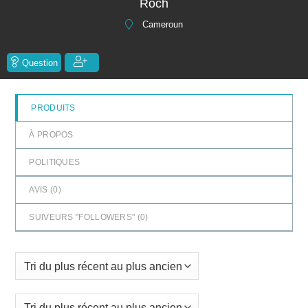
Roch
5
Cameroun
Question
PRODUITS
À PROPOS
POLITIQUES
AVIS (
0
)
SUIVEURS "FOLLOWERS" (
0
)