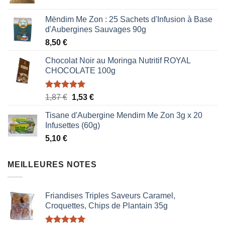
Mëndim Me Zon : 25 Sachets d'Infusion à Base
d'Aubergines Sauvages 90g
8,50
€
Chocolat Noir au Moringa Nutritif ROYAL
CHOCOLATE 100g
Note
5.00
Le
Le
1,87
€
1,53
€
sur 5
prix
prix
Tisane d'Aubergine Mendim Me Zon 3g x 20
initial
actuel
Infusettes (60g)
était :
est :
5,10
€
1,87 €.
1,53 €.
MEILLEURES NOTES
Friandises Triples Saveurs Caramel,
Croquettes, Chips de Plantain 35g