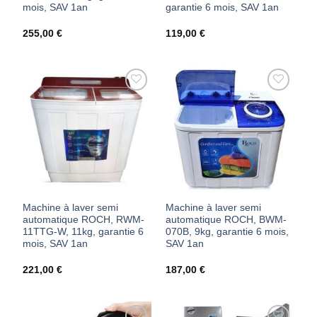
mois, SAV 1an
garantie 6 mois, SAV 1an
255,00
€
119,00
€
AJOUTER
AJOUTER
À MES
À MES
FAVORIS
FAVORIS
Machine à laver semi
Machine à laver semi
automatique ROCH, RWM-
automatique ROCH, BWM-
11TTG-W, 11kg, garantie 6
070B, 9kg, garantie 6 mois,
mois, SAV 1an
SAV 1an
221,00
€
187,00
€