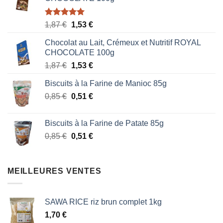
Note
5.00
Le
Le
1,87
€
1,53
€
sur 5
prix
prix
Chocolat au Lait, Crémeux et Nutritif ROYAL
initial
actuel
CHOCOLATE 100g
était :
est :
Le
Le
1,87
€
1,53
€
1,87 €.
1,53 €.
prix
prix
Biscuits à la Farine de Manioc 85g
initial
actuel
Le
Le
0,85
€
était :
0,51
€
est :
prix
prix
1,87 €.
1,53 €.
initial
actuel
Biscuits à la Farine de Patate 85g
était :
est :
Le
Le
0,85
€
0,51
€
0,85 €.
0,51 €.
prix
prix
initial
actuel
était :
est :
MEILLEURES VENTES
0,85 €.
0,51 €.
SAWA RICE riz brun complet 1kg
1,70
€