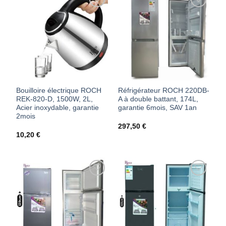
AJOUTER
AJOUTER
À MES
À MES
FAVORIS
FAVORIS
Bouilloire électrique ROCH
Réfrigérateur ROCH 220DB-
REK-820-D, 1500W, 2L,
A à double battant, 174L,
Acier inoxydable, garantie
garantie 6mois, SAV 1an
2mois
297,50
€
10,20
€
AJOUTER
AJOUTER
À MES
À MES
FAVORIS
FAVORIS